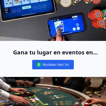
Gana tu lugar en eventos en
vivo del World Poker Free App
Mulakan Hari Ini
alrededor del mundo
Notifications