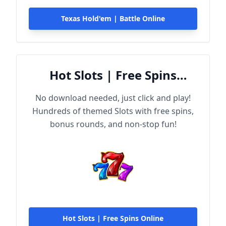
Texas Hold'em | Battle Online
Hot Slots | Free Spins
Online
No download needed, just click and play!
Hundreds of themed Slots with free spins,
bonus rounds, and non-stop fun!
Hot Slots | Free Spins Online