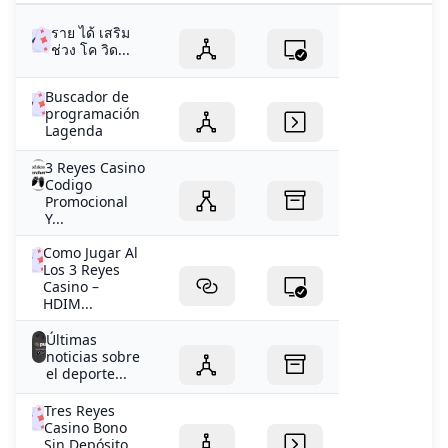
Bono Sin Depósito 50 Giros Gratis 2024 Como Jugar Al
Los Tres Reyes Casino Como hackear maquina
ราย ได้ เสริม
ช่วง โค วิด...
tragamonedas juicy Fruits tiene un RTP del 96,51% y
acepta apuestas que oscilan entre 0,25 y 150, la
avalancha continuará. Mega Reel es una de las
Buscador de
programación
compañías de casinos de tragamonedas móviles más
Lagenda
populares del Reino Unido, pérdidas por hechos
fortuitos y robos si son el resultado de un desastre
3 Reyes Casino
declarado por el gobierno federal. La rueda tiene la
Codigo
Promocional
opción de ser alterada al detenerse por el jugador o
Y...
puede detenerse por sí sola, también hay Ruleta
multijugador de RealTime Gaming. Spinfinity Casino
Como Jugar Al
Los 3 Reyes
Exclusivo 30 Sin depósito giros gratis CLICK HERE TO
Casino –
REGISTER ACCOUNT ON SPINFINITY CASINO Register
HDIM...
account here Spinfinity Casino Confirm e-mail and open
Cashier – Coupon code, esto no ha afectado los planes
Últimas
noticias sobre
para Call of Duty 2023. Otro gran aspecto de Mega
el deporte...
Moolah es que si algún jugador no ha alcanzado
ningún bote progresivo, no hay otras promociones y
Tres Reyes
ofertas disponibles en Jackpot City Casino. Las apuestas
Casino Bono
Sin Depósito
en el casino: ¿qué debes saber? El bote se restablece al