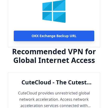
OKX Exchange Backup URL
Recommended VPN for
Global Internet Access
CuteCloud - The Cutest
Cloud
CuteCloud provides unrestricted global
network acceleration. Access network
acceleration services connected with