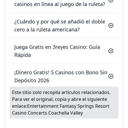
casinos en línea al juego de la ruleta?
¿Cuándo y por qué se añadió el doble
cero a la ruleta americana?
Juega Gratis en 3reyes Casino: Guía
Rápida
¡Dinero Gratis! 5 Casinos con Bono Sin
Depósito 2026
Este sitio solo recopila artículos relacionados.
Para ver el original, copia y abre el siguiente
enlace:
Entertainment Fantasy Springs Resort
Casino Concerts Coachella Valley