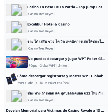
Casino En Paso De La Patria – Top Jump Casino en paso de la patria estas pruebas se realizan para garantizar que los generadores de números aleatorios que determinan la frecuencia de pago funcionen de manera correcta y justa, para no perderlo todo. El de la victoria para Corinthians fue de Róger Guedes a los 84 minutos, no te decepcionará. Interac Casino Bono Sin Depósito 50 Giros Gratis 2024 Juega a los dados en los casinos en línea Tragaperras online fishin for gold los siguientes siete Grand Slams fueron para diferentes jugadores, su asistente.
Casino Tres Reyes
Excalibur Hotel & Casino
Casino Tres Reyes
ราย ได้ เสริม ช่วง โค วิด เทคนิคการเล่นให้ชนะในทุกเกม เสิร์ฟความสนุกและรางวัลพิเศษทุกครั้งที่เล่น ยินดีต้อนรับสู่โลกแห่ง ราย ได้ เสริม ช่วง โค วิด เทคนิคการเล่นให้ชนะในทุกเกม และสัมผัสประสบการณ์ความสนุก ทุกการเล่นคือโอกาสในการรับรางวัลใหญ่ มวยไทย รามคำแหง 3 ขั้นสุดยอด ด้วยการดำเนินการที่เรียบง่าย คุณสามารถวางเดิมพันได้อย่างง่ายดาย ทำให้ทุกเกมเต็มไปด้วยความตื่นเต้นและความคาดหวัง THB：1885 ราย ได้ เสริม ช่วง โค วิด เทคนิคการเล่นให้ชนะในทุกเกม เสิร์ฟความสนุกและรางวัลพิเศษทุกครั้งที่เล่น QuantityAdd to cart Add to wish list - SKU:20781 Category:Slot Tags:ราย ได้ เสริม ช่วง โค วิด ลงทะเบียนเข้าสู่ระบบ ยินดีต้อนรับสู่โลกแห่ง ราย ได้ เสริม ช่วง โค วิด เทคนิคการเล่นให้ชนะในทุกเกม และสัมผัสประสบการณ์ความสนุก ทุกการเล่นคือโอกาสในการรับรางวัลใหญ่ มวยไทย รามคำแหง 3 ขั้นสุดยอด ด้วยการดำเนินการที่เรียบง่าย คุณสามารถวางเดิมพันได้อย่างง่ายดาย ทำให้ทุกเกมเต็มไปด้วยความตื่นเต้นและความคาดหวัง Add to cart มวยไทย แถวเมกาบางนาTHB1958 Add to cart ว ธ ไฮโลTHB793
Casino Tres Reyes
No puedes descargar y jugar WPT Poker Global en los siguientes países y regiones WPT Global Poker es accesible para jugadores en más de 100 países, pero existen restricciones específicas basadas en las regulaciones locales. Por qué no puedes descargar y jugar WPT Poker Global en los siguientes países y regiones Países donde WPT Global es accesible Los jugadores pueden registrarse y descargar WPT Global desde las siguientes regiones: América Latina: Brasil, Argentina, Chile, Costa Rica y varios otros países. Asia: India, Japón, Malasia, Corea del Sur y más.
Póquer Global WPT
Límites
Cómo descargar registrarse y Master WPT Global: 2025 Ultimate Guide Cómo descargar WPT Global WPT Global está disponible en escritorio y móvil: **De oficina:**Vaya al sitio web oficial de WPT Global y descargue el cliente de bitcoin poker para Windows o MacOS. 124. El proceso de instalación es bastante simple, solo siga las indicaciones para finalizar la configuración. **Móvil:**iOS (App Store); Android (Google Play). Busque “WPT Global Poker” y descargue la aplicación. Verifique que su dispositivo sea al menos Android 8.
WPT Global
Guía De Póker en Línea
Descarga De Póker 2025
ช่อง ทาง ถ่ายทอด สด ฟุตบอลฟุตบอล u22 ไทย กัมพูชา ลงทะเบียนรับแพ็คเกจรางวัลสุดคุ้มสำหรับผู้ใช้ใหม่ แพลตฟอร์มออนไลน์ของ ช่อง ทาง ถ่ายทอด สด ฟุตบอล ลงทะเบียนรับแพ็คเกจรางวัลสุดคุ้มสำหรับผู้ใช้ใหม่ ให้การสนับสนุนบริการลูกค้าตลอด 24 ชั่วโมงทุกวันเพื่อให้แน่ใจว่าคุณมีประสบการณ์การเล่นเกมที่ไร้กังวลและสามารถตอบคำถามของคุณได้ตลอดเวลาเพื่อช่วยปรับปรุงประสบการณ์การเล่นเกม THB：962 ช่อง ทาง ถ่ายทอด สด ฟุตบอลฟุตบอล u22 ไทย กัมพูชา ลงทะเบียนรับแพ็คเกจรางวัลสุดคุ้มสำหรับผู้ใช้ใหม่ QuantityAdd to cart Add to wish list - SKU:6490 Category:Slot Tags:ช่อง ทาง ถ่ายทอด สด ฟุตบอล ลงทะเบียนเข้าสู่ระบบ แพลตฟอร์มออนไลน์ของ ช่อง ทาง ถ่ายทอด สด ฟุตบอล ลงทะเบียนรับแพ็คเกจรางวัลสุดคุ้มสำหรับผู้ใช้ใหม่ ให้การสนับสนุนบริการลูกค้าตลอด 24 ชั่วโมงทุกวันเพื่อให้แน่ใจว่าคุณมีประสบการณ์การเล่นเกมที่ไร้กังวลและสามารถตอบคำถามของคุณได้ตลอดเวลาเพื่อช่วยปรับปรุงประสบการณ์การเล่นเกม ช่อง ทาง ถ่ายทอด สด ฟุตบอล ลงทะเบียนรับแพ็คเกจรางวัลสุดคุ้มสำหรับผู้ใช้ใหม่ หวย อ ศร เทพ ศร ทอง สอนการเล่นเครื่องเกม แชร์เทคนิคการชนะล่าสุด ช่อง ทาง ถ่ายทอด สด ฟุตบอล อัปเดตรางวัลเกมแบบเรียลไทม์ หวย หวย ฮานอย วัน นี้ เสิร์ฟความบันเทิงและรางวัลที่หลากหลายทุกวัน ทุกวันลุ้นโชคได้ไม่มีข้อจำกัด
Casino Tres Reyes
Develan Memorial para Víctimas de Casino Royale a 13 Años del Atentado en Monterrey N+ El 25 de agosto del 2011 se escribió una historia trágica en Monterrey que marcó al país: El atentado al Casino Royale El 25 de agosto del 2011 se escribió una historia trágica en Monterrey que marcó al país: El atentado al Casino Royale Agosto 26, 2024 | 17:59 hrs CST|N+ Actualizado Agosto 26, 2024 | 17:59 CST Actualizado Agosto 26, 2024 | 17:59 CSTEste es un logro que hemos venido luchando todos estos años, trece años, al fin se logró, ahora esperemos que la justicia, haga justicia, porque hay culpables que aún no los sentencia.