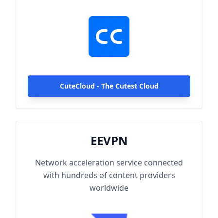
hundreds of content providers worldwide.
With up to 2000Mbps single-line access
capacity and 1000+ high-speed servers
globally, enjoy fast and stable connections
anytime, anywhere.
CuteCloud - The Cutest Cloud
EEVPN
Network acceleration service connected
with hundreds of content providers
worldwide