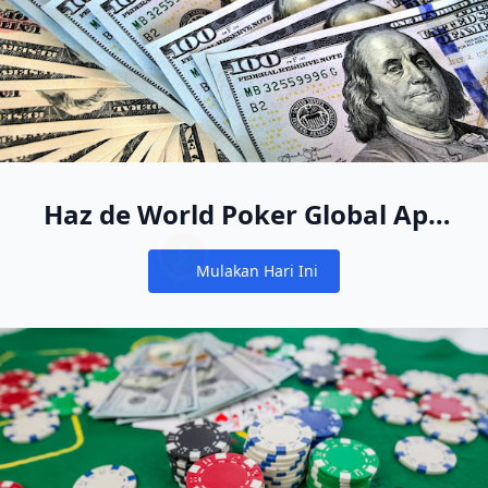
Haz de World Poker Global App
tu nuevo hogar de póker en
Mulakan Hari Ini
línea
Notifications