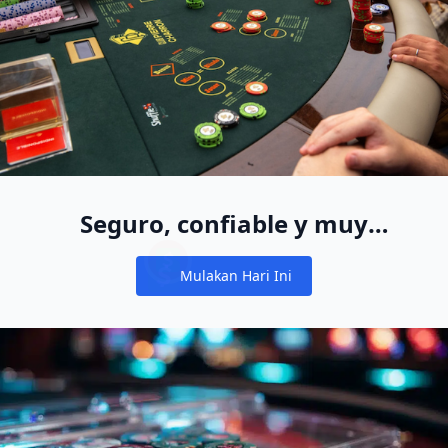
Seguro, confiable y muy
divertido
Mulakan Hari Ini
Notifications