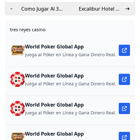
Como Jugar Al 3
Excalibur Hotel &
Reyes Casino - La
Casino
Cilla de La Oliva
tres reyes casino
World Poker Global App
Juega al Póker en Línea y Gana Dinero Real.
World Poker Global App
Juega al Póker en Línea y Gana Dinero Real.
World Poker Global App
Juega al Póker en Línea y Gana Dinero Real.
World Poker Global App