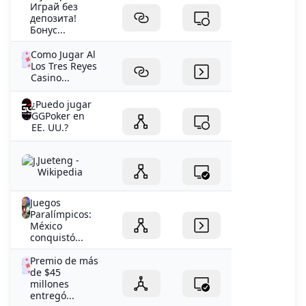
Играй без
депозита!
Бонус...
Como Jugar Al
Los Tres Reyes
Casino...
¿Puedo jugar
GGPoker en
EE. UU.?
Jueteng -
Wikipedia
Juegos
Paralímpicos:
México
conquistó...
Premio de más
de $45
millones
entregó...