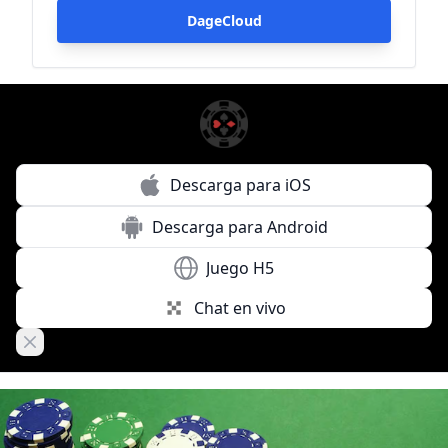
DageCloud
Descarga para iOS
Descarga para Android
Juego H5
Chat en vivo
Close banner