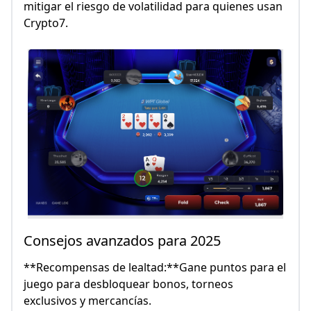
mitigar el riesgo de volatilidad para quienes usan
Crypto7.
Consejos avanzados para 2025
**Recompensas de lealtad:**Gane puntos para el
juego para desbloquear bonos, torneos
exclusivos y mercancías.