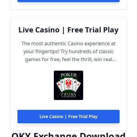
Live Casino | Free Trial Play
The most authentic Casino experience at
your fingertips! Try hundreds of classic
games for free, feel the thrill, win real
rewards!
Live Casino | Free Trial Play
OKX Exchange Download