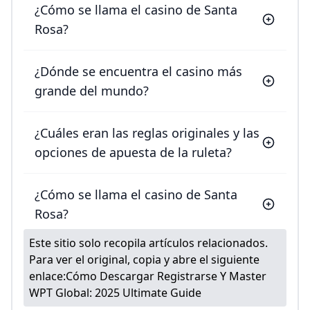
¿Cómo se llama el casino de Santa
Rosa?
¿Dónde se encuentra el casino más
grande del mundo?
¿Cuáles eran las reglas originales y las
opciones de apuesta de la ruleta?
¿Cómo se llama el casino de Santa
Rosa?
Este sitio solo recopila artículos relacionados.
Para ver el original, copia y abre el siguiente
enlace:
Cómo Descargar Registrarse Y Master
WPT Global: 2025 Ultimate Guide