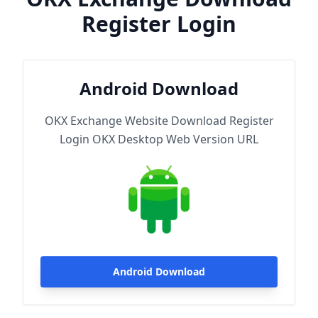
Register Login
Android Download
OKX Exchange Website Download Register
Login OKX Desktop Web Version URL
Android Download