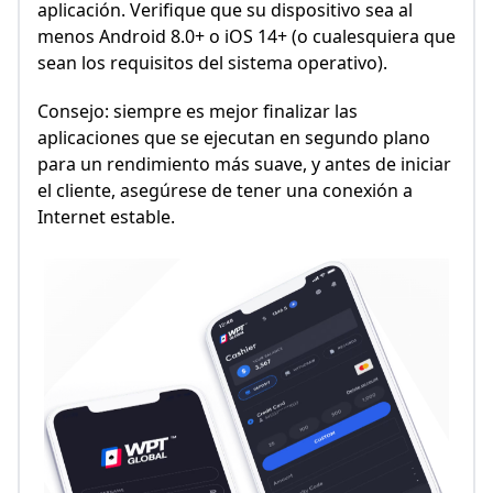
aplicación. Verifique que su dispositivo sea al
menos Android 8.0+ o iOS 14+ (o cualesquiera que
sean los requisitos del sistema operativo).
Consejo: siempre es mejor finalizar las
aplicaciones que se ejecutan en segundo plano
para un rendimiento más suave, y antes de iniciar
el cliente, asegúrese de tener una conexión a
Internet estable.