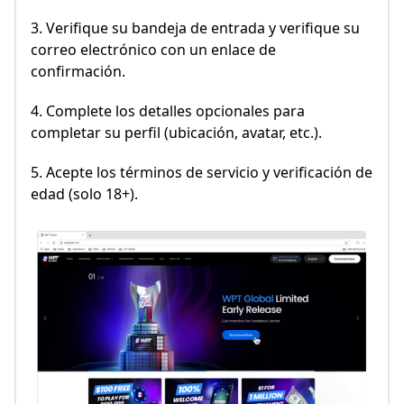
3. Verifique su bandeja de entrada y verifique su
correo electrónico con un enlace de
confirmación.
4. Complete los detalles opcionales para
completar su perfil (ubicación, avatar, etc.).
5. Acepte los términos de servicio y verificación de
edad (solo 18+).