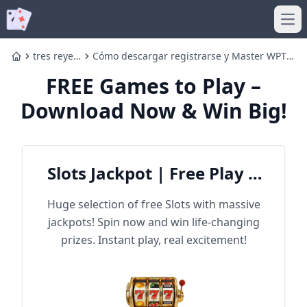
Ope
tres reyes
Cómo descargar registrarse y Master WPT
Home
casino
Global: 2025 Ultimate Guide
FREE Games to Play –
Download Now & Win Big!
Slots Jackpot | Free Play &
Win Big
Huge selection of free Slots with massive
jackpots! Spin now and win life-changing
prizes. Instant play, real excitement!