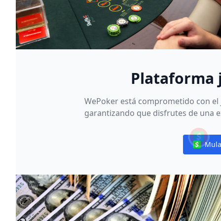
Plataforma 
WePoker está comprometido con el ju
garantizando que disfrutes de una ex
Mula
Notificat