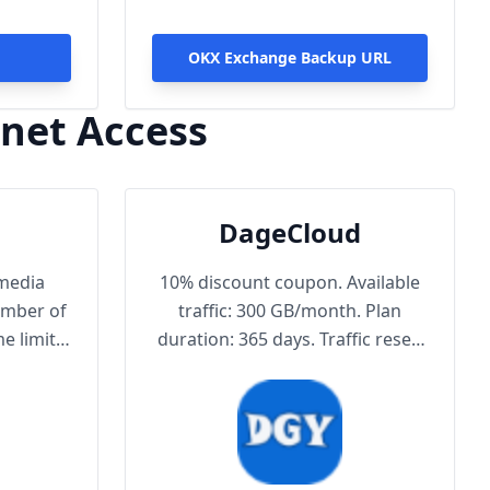
OKX Exchange Backup URL
net Access
DageCloud
media
10% discount coupon. Available
umber of
traffic: 300 GB/month. Plan
e limit.
duration: 365 days. Traffic reset:
mit.
reset on order date or by
purchasing traffic package.
Maximum achievable bandwidth:
1000 Mbps. Node protocol:
Trojan.