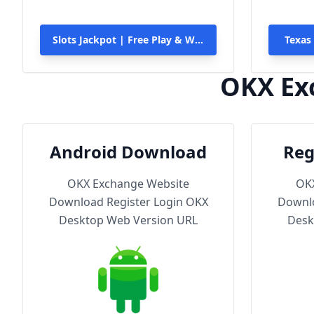
Slots Jackpot | Free Play & Win
Texas
Big
OKX Ex
Android Download
Reg
OKX Exchange Website
OK
Download Register Login OKX
Downlo
Desktop Web Version URL
Desk