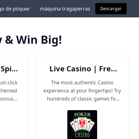
go de póquer
máquina tragaperras
Descargar
 & Win Big!
 Spins
Live Casino | Free
Trial Play
st click
The most authentic Casino
 themed
experience at your fingertips! Try
 bonus
hundreds of classic games for
 fun!
free, feel the thrill, win real
rewards!