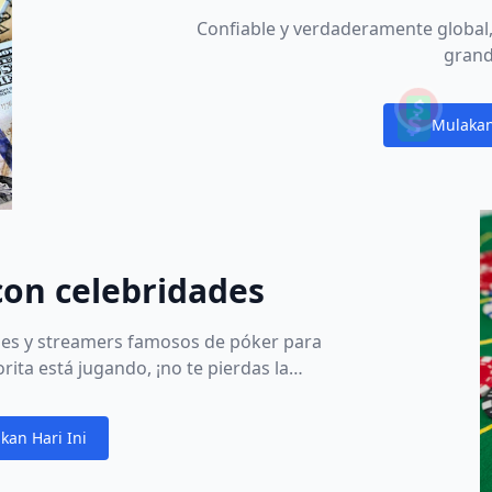
nuevo hogar de 
Confiable y verdaderamente global,
grand
Mulakan
Notification
con celebridades
es y streamers famosos de póker para
vorita está jugando, ¡no te pierdas la
mpetir e interactuar!
kan Hari Ini
ions