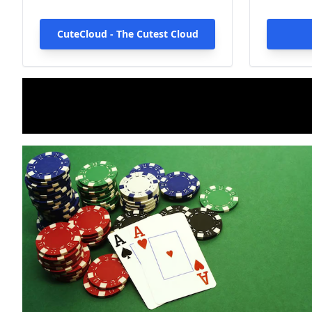
globally, enjoy fast and stable
connections anytime, anywhere.
CuteCloud - The Cutest Cloud