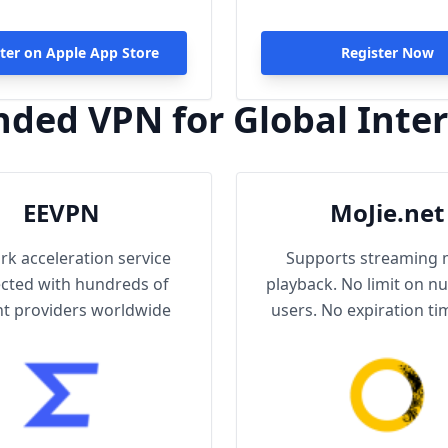
ter on Apple App Store
Register Now
ed VPN for Global Inter
EEVPN
MoJie.net
k acceleration service
Supports streaming 
cted with hundreds of
playback. No limit on n
t providers worldwide
users. No expiration tim
No network speed li