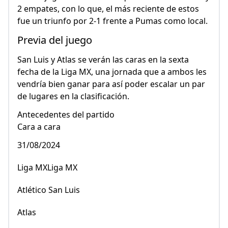
2 empates, con lo que, el más reciente de estos
fue un triunfo por 2-1 frente a Pumas como local.
Previa del juego
San Luis y Atlas se verán las caras en la sexta
fecha de la Liga MX, una jornada que a ambos les
vendría bien ganar para así poder escalar un par
de lugares en la clasificación.
Antecedentes del partido
Cara a cara
31/08/2024
Liga MXLiga MX
Atlético San Luis
Atlas