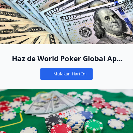
Haz de World Poker Global App
tu nuevo hogar de póker en
Mulakan Hari Ini
línea
Notifications