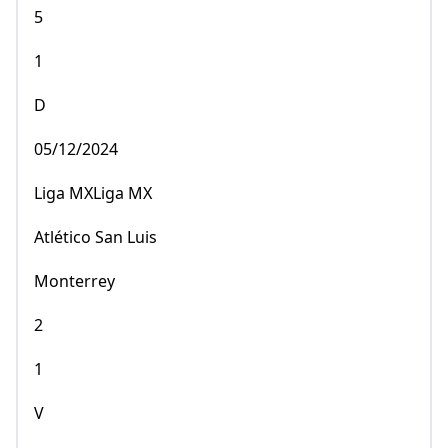
5
1
D
05/12/2024
Liga MXLiga MX
Atlético San Luis
Monterrey
2
1
V