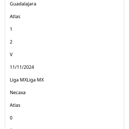
Guadalajara
Atlas
1
2
V
11/11/2024
Liga MXLiga MX
Necaxa
Atlas
0