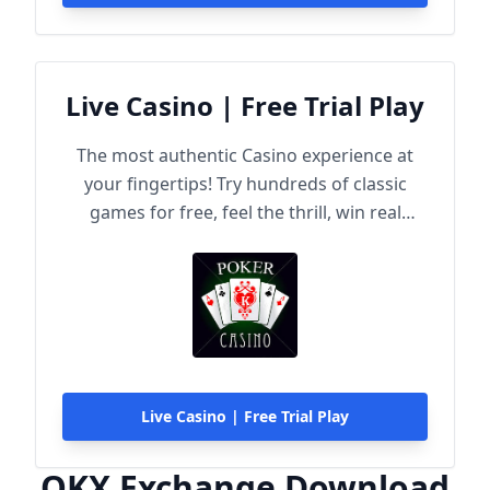
Live Casino | Free Trial Play
The most authentic Casino experience at
your fingertips! Try hundreds of classic
games for free, feel the thrill, win real
rewards!
Live Casino | Free Trial Play
OKX Exchange Download