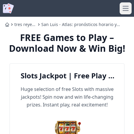
Ope
tres reyes
San Luis - Atlas: pronósticos horario y
Home
casino
alineaciones – Liga MX (30/8)
FREE Games to Play –
Download Now & Win Big!
Slots Jackpot | Free Play &
Win Big
Huge selection of free Slots with massive
jackpots! Spin now and win life-changing
prizes. Instant play, real excitement!