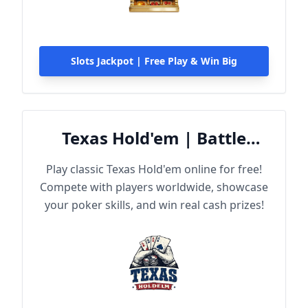
Slots Jackpot | Free Play & Win Big
Texas Hold'em | Battle
Online
Play classic Texas Hold'em online for free!
Compete with players worldwide, showcase
your poker skills, and win real cash prizes!