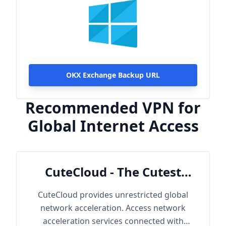
OKX Exchange Backup URL
Recommended VPN for
Global Internet Access
CuteCloud - The Cutest
Cloud
CuteCloud provides unrestricted global
network acceleration. Access network
acceleration services connected with