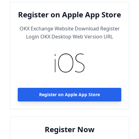
Register on Apple App Store
OKX Exchange Website Download Register
Login OKX Desktop Web Version URL
Register on Apple App Store
Register Now