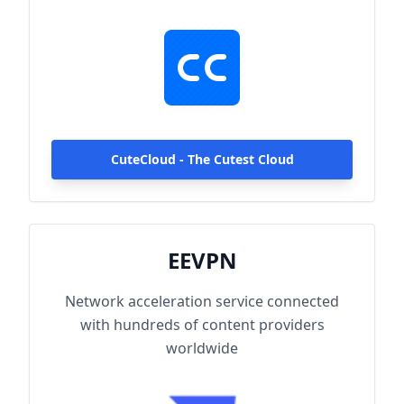
hundreds of content providers worldwide.
With up to 2000Mbps single-line access
capacity and 1000+ high-speed servers
globally, enjoy fast and stable connections
anytime, anywhere.
CuteCloud - The Cutest Cloud
EEVPN
Network acceleration service connected
with hundreds of content providers
worldwide