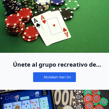
Únete al grupo recreativo de
jugadores de cash game más
Mulakan Hari Ini
grande del mundo
Notifications