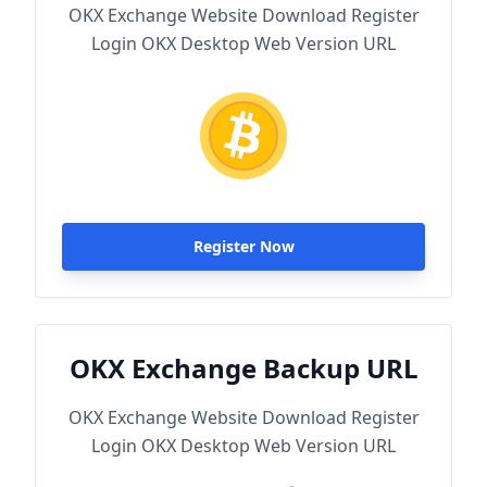
OKX Exchange Website Download Register
Login OKX Desktop Web Version URL
Register Now
OKX Exchange Backup URL
OKX Exchange Website Download Register
Login OKX Desktop Web Version URL