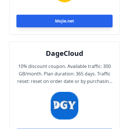
MoJie.net
DageCloud
10% discount coupon. Available traffic: 300
GB/month. Plan duration: 365 days. Traffic
reset: reset on order date or by purchasing
traffic package. Maximum achievable
bandwidth: 1000 Mbps. Node protocol:
Trojan.