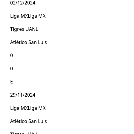
02/12/2024
Liga MXLiga MX
Tigres UANL
Atlético San Luis
0
0
E
29/11/2024
Liga MXLiga MX
Atlético San Luis