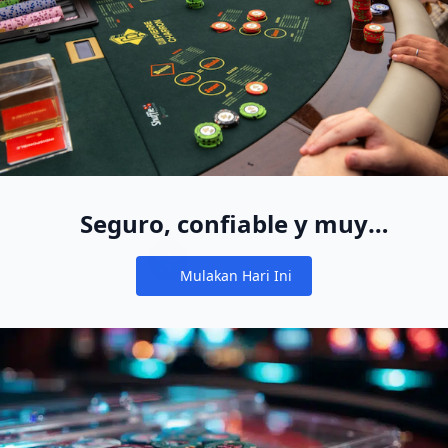
Seguro, confiable y muy
divertido
Mulakan Hari Ini
Notifications