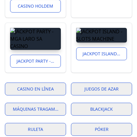
CASINO HOLDEM
JACKPOT ISLAND - SLOTS MACHINE
JACKPOT PARTY - MGA LARO SA CASINO
CASINO EN LÍNEA
JUEGOS DE AZAR
MÁQUINAS TRAGAMONEDAS
BLACKJACK
RULETA
PÓKER