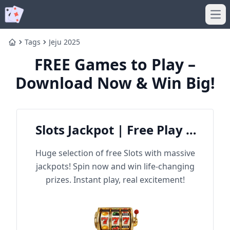
Ope
Tags
Jeju 2025
Home
FREE Games to Play –
Download Now & Win Big!
Slots Jackpot | Free Play &
Win Big
Huge selection of free Slots with massive
jackpots! Spin now and win life-changing
prizes. Instant play, real excitement!