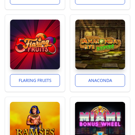
FLARING FRUITS
ANACONDA