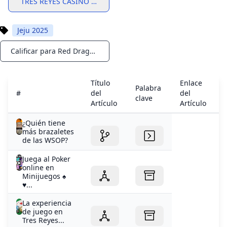
TRES REYES CASINO GRATIS
Jeju 2025
Calificar para Red Dragon Poker Tour Jeju 2025 a través de WPT Global Satellites
Notifications
Título
Enlace
D
Palabra
#
del
del
d
clave
Artículo
Artículo
A
¿Quién tiene
más brazaletes
de las WSOP?
Juega al Poker
online en
Minijuegos ♠
♥...
La experiencia
de juego en
Tres Reyes...