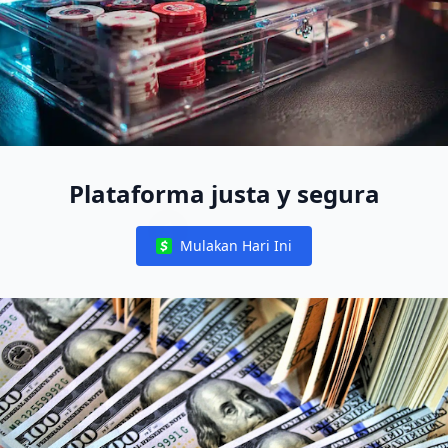
Plataforma justa y segura
Mulakan Hari Ini
Notifications