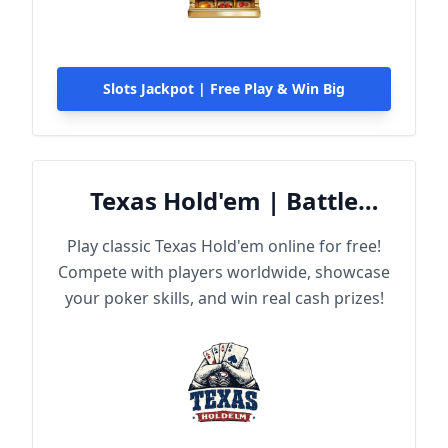
Slots Jackpot | Free Play & Win Big
Texas Hold'em | Battle
Online
Play classic Texas Hold'em online for free!
Compete with players worldwide, showcase
your poker skills, and win real cash prizes!