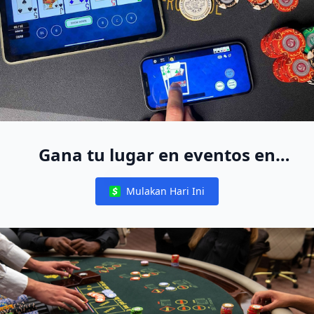
Gana tu lugar en eventos en
vivo del World Poker Free App
Mulakan Hari Ini
alrededor del mundo
Notifications