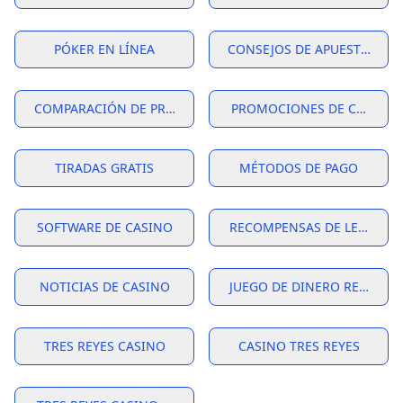
PÓKER EN LÍNEA
CONSEJOS DE APUESTAS
COMPARACIÓN DE PROBABILIDADES
PROMOCIONES DE CASINO
TIRADAS GRATIS
MÉTODOS DE PAGO
SOFTWARE DE CASINO
RECOMPENSAS DE LEALTAD
NOTICIAS DE CASINO
JUEGO DE DINERO REAL
TRES REYES CASINO
CASINO TRES REYES