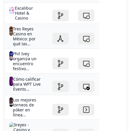
Excalibur
Hotel &
Casino
Tres Reyes
Casino en
México: por
qué las...
Phil Ivey
organiza un
encuentro
festivo...
Cómo calificar
para WPT Live
Events...
Los mejores
torneos de
póker en
línea...
3reyes -
Casino y