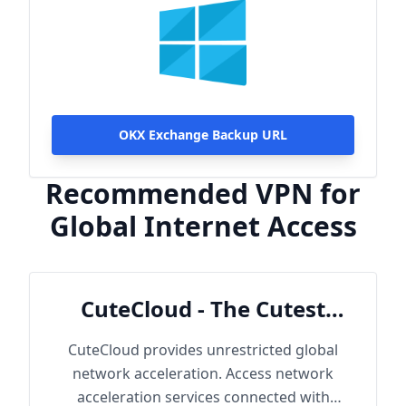
OKX Exchange Backup URL
Recommended VPN for
Global Internet Access
CuteCloud - The Cutest
Cloud
CuteCloud provides unrestricted global
network acceleration. Access network
acceleration services connected with