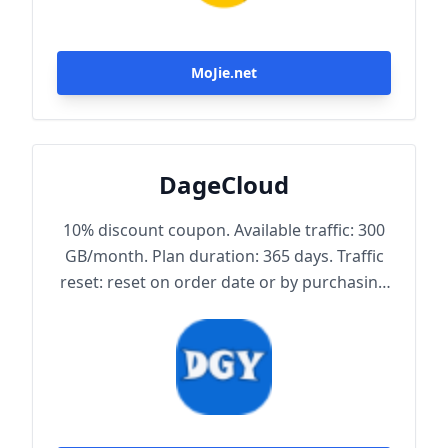
MoJie.net
DageCloud
10% discount coupon. Available traffic: 300
GB/month. Plan duration: 365 days. Traffic
reset: reset on order date or by purchasing
traffic package. Maximum achievable
bandwidth: 1000 Mbps. Node protocol:
Trojan.