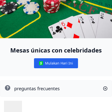
Mesas únicas con celebridades
Mulakan Hari Ini
Notifications
preguntas frecuentes