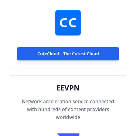
hundreds of content providers worldwide.
With up to 2000Mbps single-line access
capacity and 1000+ high-speed servers
globally, enjoy fast and stable connections
anytime, anywhere.
CuteCloud - The Cutest Cloud
EEVPN
Network acceleration service connected
with hundreds of content providers
worldwide