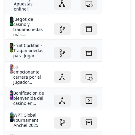
Apuestas
online!
Juegos de
casino y
tragamonedas
más...
Fruit Cocktail -
Tragamonedas
para Jugar...
La
emocionante
carrera por el
Jugador...
Bonificación de
bienvenida del
casino en...
WPT Global
Tournament
Anchel 2025