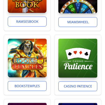
RAMSESBOOK
MIAMIWHEEL
BOOKSTEMPLES
CASINO PATIENCE