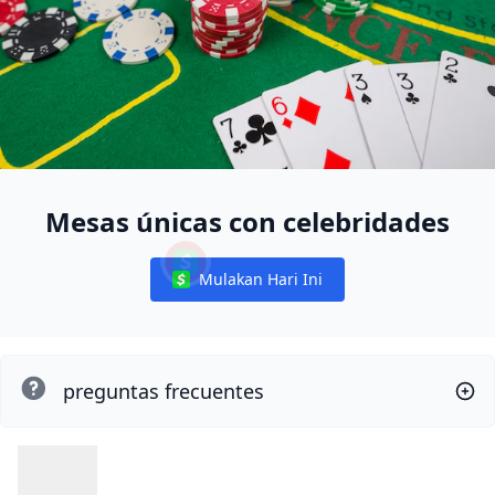
Mesas únicas con celebridades
Mulakan Hari Ini
Notifications
preguntas frecuentes