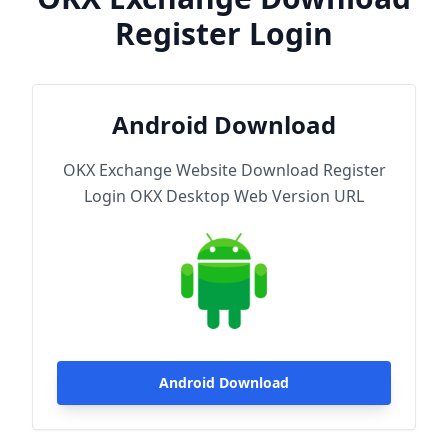
Register Login
Android Download
OKX Exchange Website Download Register
Login OKX Desktop Web Version URL
Android Download