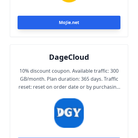
MoJie.net
DageCloud
10% discount coupon. Available traffic: 300
GB/month. Plan duration: 365 days. Traffic
reset: reset on order date or by purchasing
traffic package. Maximum achievable
bandwidth: 1000 Mbps. Node protocol:
Trojan.