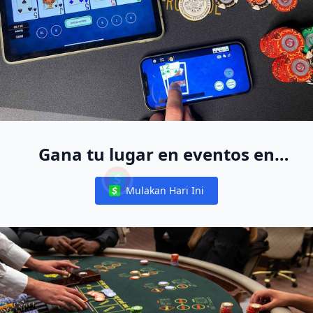
Gana tu lugar en eventos en
vivo del World Poker Free App
Mulakan Hari Ini
alrededor del mundo
Notifications