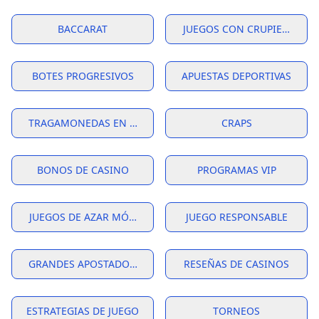
BACCARAT
JUEGOS CON CRUPIER EN V
BOTES PROGRESIVOS
APUESTAS DEPORTIVAS
TRAGAMONEDAS EN LÍNEA
CRAPS
BONOS DE CASINO
PROGRAMAS VIP
JUEGOS DE AZAR MÓVILES
JUEGO RESPONSABLE
GRANDES APOSTADORES
RESEÑAS DE CASINOS
ESTRATEGIAS DE JUEGO
TORNEOS