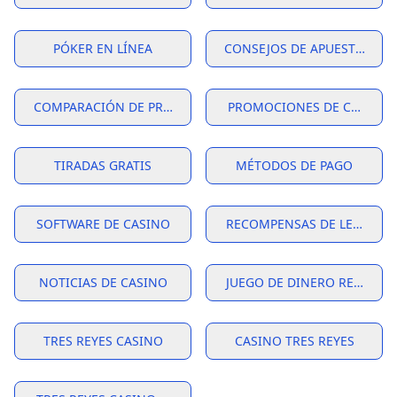
PÓKER EN LÍNEA
CONSEJOS DE APUESTAS
COMPARACIÓN DE PROBABILIDADES
PROMOCIONES DE CASINO
TIRADAS GRATIS
MÉTODOS DE PAGO
SOFTWARE DE CASINO
RECOMPENSAS DE LEALTAD
NOTICIAS DE CASINO
JUEGO DE DINERO REAL
TRES REYES CASINO
CASINO TRES REYES