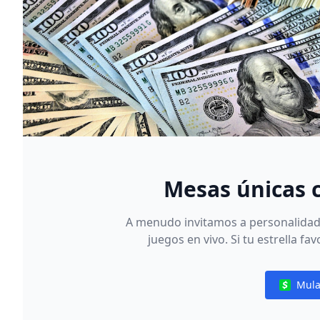
Mesas únicas 
A menudo invitamos a personalidad
juegos en vivo. Si tu estrella fa
oportunidad de co
Mula
Notificat