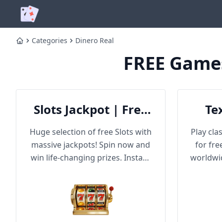
Categories
Dinero Real
Home
FREE Games
Slots Jackpot | Free
Te
Play & Win Big
B
Huge selection of free Slots with
Play cla
massive jackpots! Spin now and
for fre
win life-changing prizes. Instant
worldwi
play, real excitement!
skills,