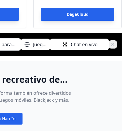
DageCloud
 para
Juego
Chat en vivo
Close ba
id
H5
 recreativo de
 game más grande
forma también ofrece divertidos
undo
uegos móviles, Blackjack y más.
 Hari Ini
s