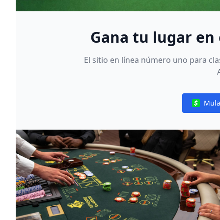
Gana tu lugar en 
World Poker Free
El sitio en línea número uno para cla
mu
Mula
Notificat