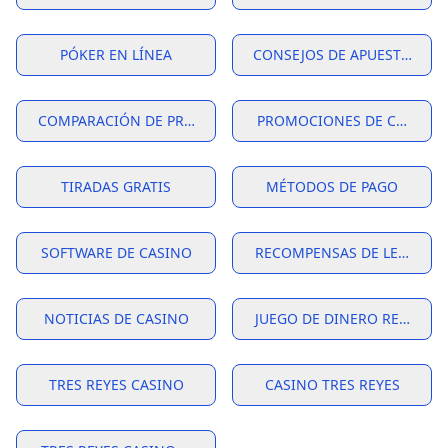
PÓKER EN LÍNEA
CONSEJOS DE APUESTAS
COMPARACIÓN DE PROBABILIDADES
PROMOCIONES DE CASINO
TIRADAS GRATIS
MÉTODOS DE PAGO
SOFTWARE DE CASINO
RECOMPENSAS DE LEALTAD
NOTICIAS DE CASINO
JUEGO DE DINERO REAL
TRES REYES CASINO
CASINO TRES REYES