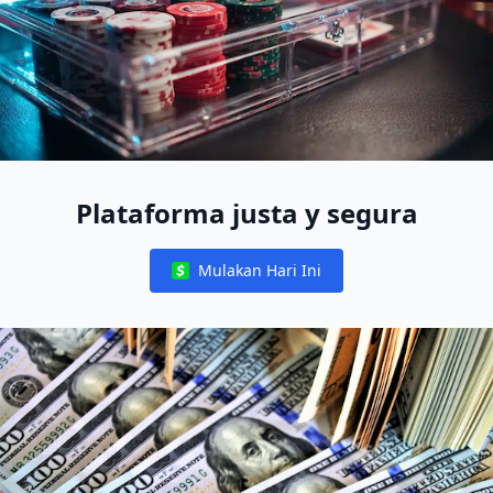
Plataforma justa y segura
Mulakan Hari Ini
Notifications