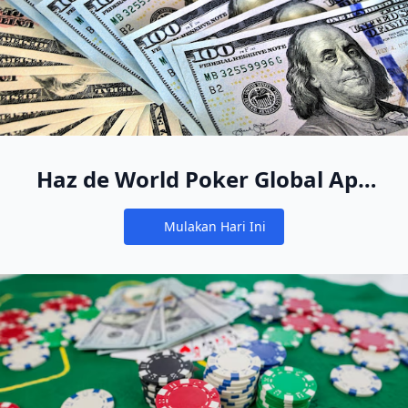
Haz de World Poker Global App
tu nuevo hogar de póker en
Mulakan Hari Ini
línea
Notifications