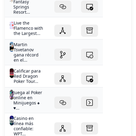
Fantasy
Springs
Resort...
Live the
Flamenco with
the Largest...
Martin
Tsvetanov
gana récord
en el...
Calificar para
Red Dragon
Poker Tour...
Juega al Poker
online en
Minijuegos ♠
♥...
Casino en
línea más
confiable:
WPT...