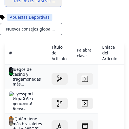
TRES REYES CASINO GRATIS
Apuestas Deportivas
Nuevos consejos globales del WPT: vista previa de apuestas de la semana 6 de la NFL de apuestas deportivas
Notifications
Título
Enlace
D
Palabra
#
del
del
d
clave
Artículo
Artículo
A
Juegos de
casino y
tragamonedas
más...
reyessport -
Играй без
депозита!
Бонус...
¿Quién tiene
más brazaletes
de las WSOP?