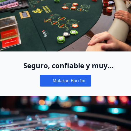
Seguro, confiable y muy
divertido
Mulakan Hari Ini
Notifications