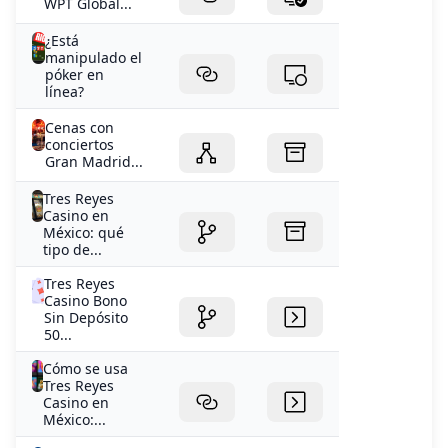
WPT Global...
¿Está
manipulado el
póker en
línea?
Cenas con
conciertos
Gran Madrid...
Tres Reyes
Casino en
México: qué
tipo de...
Tres Reyes
Casino Bono
Sin Depósito
50...
Cómo se usa
Tres Reyes
Casino en
México:...