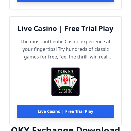
Live Casino | Free Trial Play
The most authentic Casino experience at
your fingertips! Try hundreds of classic
games for free, feel the thrill, win real
rewards!
Live Casino | Free Trial Play
OKX Exchange Download