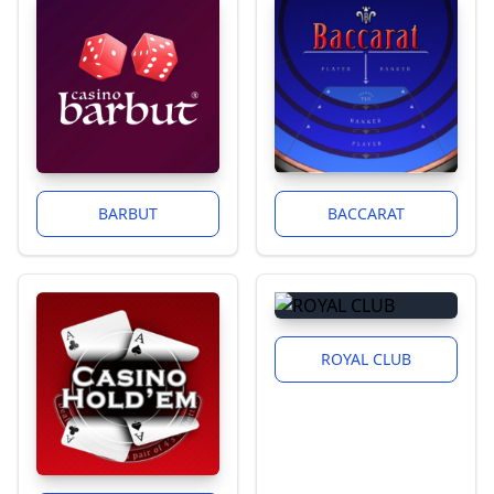
BARBUT
BACCARAT
ROYAL CLUB