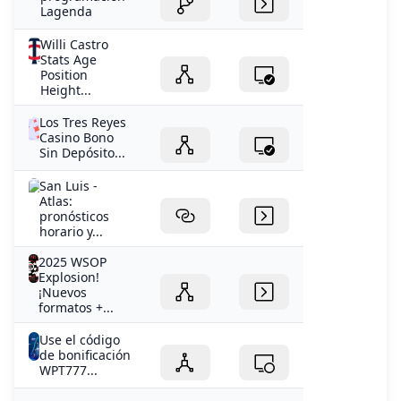
Lagenda
Willi Castro
Stats Age
Position
Height...
Los Tres Reyes
Casino Bono
Sin Depósito...
San Luis -
Atlas:
pronósticos
horario y...
2025 WSOP
Explosion!
¡Nuevos
formatos +...
Use el código
de bonificación
WPT777...