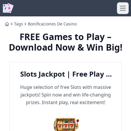
Ope
Tags
Bonificaciones De Casino
Home
FREE Games to Play –
Download Now & Win Big!
Slots Jackpot | Free Play &
Win Big
Huge selection of free Slots with massive
jackpots! Spin now and win life-changing
prizes. Instant play, real excitement!