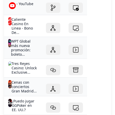
- YouTube
Caliente
Casino En
Linea - Bono
De...
WPT Global
más nueva
promoción:
boleto...
Tres Reyes
Casino: Unlock
Exclusive...
Cenas con
conciertos
Gran Madrid...
¿Puedo jugar
GGPoker en
EE. UU.?