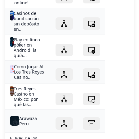
online!
Casinos de
bonificación
sin depósito
en...
Play en línea
póker en
Android: la
guía...
Como Jugar Al
Los Tres Reyes
Casino...
Tres Reyes
Casino en
México: por
qué las...
Arawaza
Peru
El 90% de los