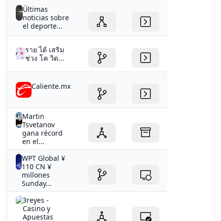
Últimas
noticias sobre
el deporte...
ราย ได้ เสริม
ช่วง โค วิด...
Caliente.mx
Martin
Tsvetanov
gana récord
en el...
WPT Global ¥
110 CN ¥
millones
Sunday...
3reyes -
Casino y
Apuestas