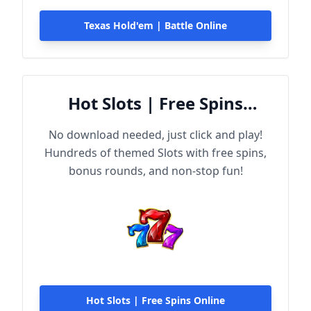
Texas Hold'em | Battle Online
Hot Slots | Free Spins
Online
No download needed, just click and play!
Hundreds of themed Slots with free spins,
bonus rounds, and non-stop fun!
Hot Slots | Free Spins Online