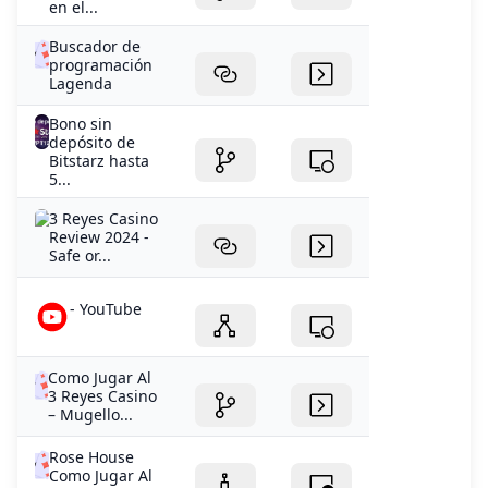
en el...
Buscador de
programación
Lagenda
Bono sin
depósito de
Bitstarz hasta
5...
3 Reyes Casino
Review 2024 -
Safe or...
- YouTube
Como Jugar Al
3 Reyes Casino
– Mugello...
Rose House
Como Jugar Al