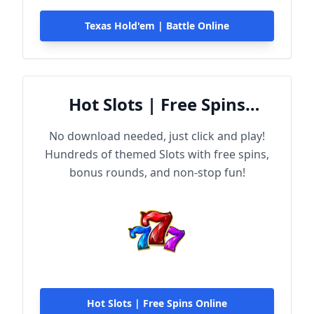
Texas Hold'em | Battle Online
Hot Slots | Free Spins
Online
No download needed, just click and play!
Hundreds of themed Slots with free spins,
bonus rounds, and non-stop fun!
Hot Slots | Free Spins Online