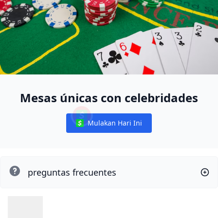
Mesas únicas con celebridades
Mulakan Hari Ini
Notifications
preguntas frecuentes