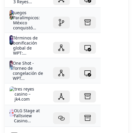
3 Reyes...
Juegos
Paralímpicos:
México
conquistó...
Términos de
bonificación
global de
WPT:...
One Shot -
Torneo de
congelación de
WPT...
tres reyes
casino –
jk4.com
OLG Stage at
Fallsview
Casino...