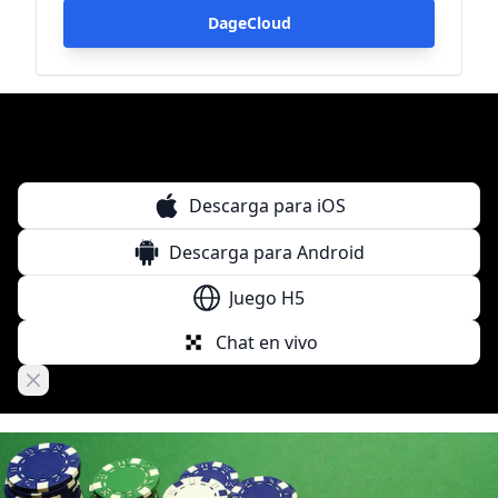
DageCloud
Descarga para iOS
Descarga para Android
Juego H5
Chat en vivo
Close banner