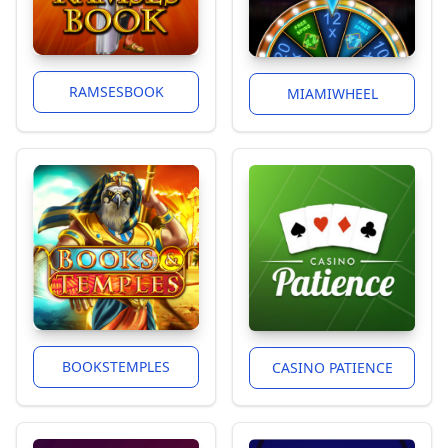
RAMSESBOOK
MIAMIWHEEL
BOOKSTEMPLES
CASINO PATIENCE