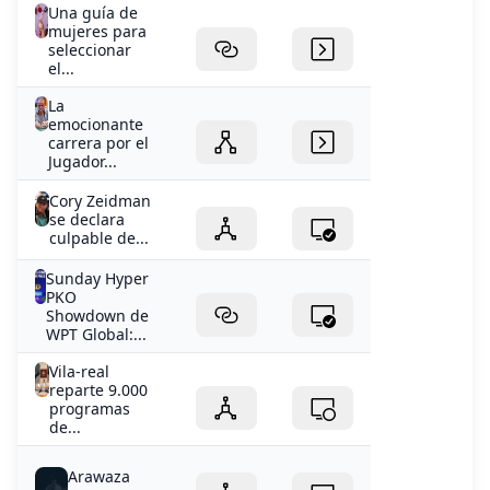
Una guía de
mujeres para
seleccionar
el...
La
emocionante
carrera por el
Jugador...
Cory Zeidman
se declara
culpable de...
Sunday Hyper
PKO
Showdown de
WPT Global:...
Vila-real
reparte 9.000
programas
de...
Arawaza