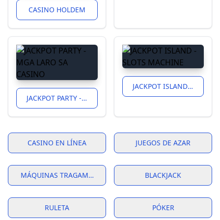
CASINO HOLDEM
JACKPOT ISLAND - SLOTS MACHINE
JACKPOT PARTY - MGA LARO SA CASINO
CASINO EN LÍNEA
JUEGOS DE AZAR
MÁQUINAS TRAGAMONEDAS
BLACKJACK
RULETA
PÓKER