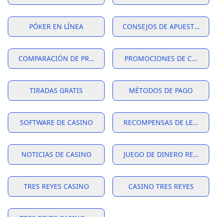
PÓKER EN LÍNEA
CONSEJOS DE APUESTAS
COMPARACIÓN DE PROBABILIDADES
PROMOCIONES DE CASINO
TIRADAS GRATIS
MÉTODOS DE PAGO
SOFTWARE DE CASINO
RECOMPENSAS DE LEALTAD
NOTICIAS DE CASINO
JUEGO DE DINERO REAL
TRES REYES CASINO
CASINO TRES REYES