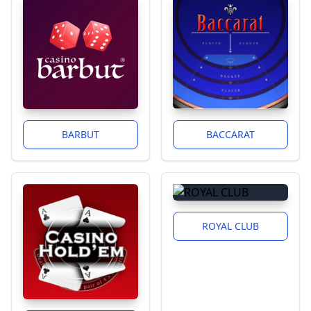
BARBUT
BACCARAT
ROYAL CLUB