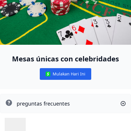
Mesas únicas con celebridades
Mulakan Hari Ini
Notifications
preguntas frecuentes