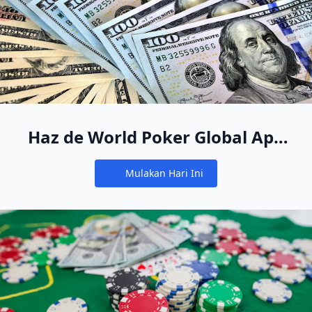
Haz de World Poker Global App
tu nuevo hogar de póker en
Mulakan Hari Ini
línea
Notifications