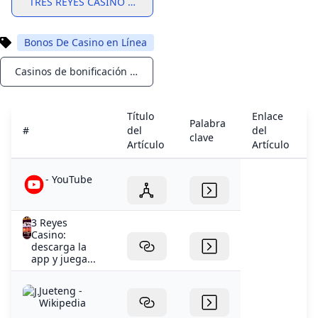
TRES REYES CASINO GRATIS
Bonos De Casino en Línea
Casinos de bonificación sin depósito en 2025: juega y gane sin gastar un centavo
Notifications
Título
Enlace
D
Palabra
#
del
del
d
clave
Artículo
Artículo
A
- YouTube
3 Reyes
Casino:
descarga la
app y juega...
Jueteng -
Wikipedia