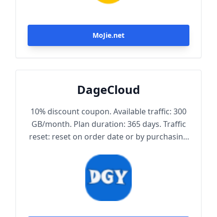
MoJie.net
DageCloud
10% discount coupon. Available traffic: 300
GB/month. Plan duration: 365 days. Traffic
reset: reset on order date or by purchasing
traffic package. Maximum achievable
bandwidth: 1000 Mbps. Node protocol:
Trojan.