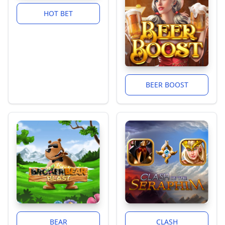
HOT BET
BEER BOOST
BEAR
CLASH