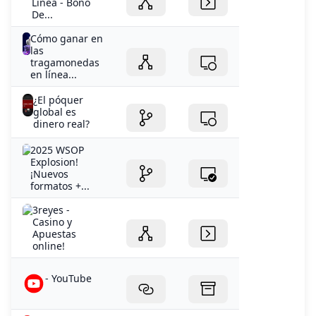
Linea - Bono
De...
Cómo ganar en
las
tragamonedas
en línea...
¿El póquer
global es
dinero real?
2025 WSOP
Explosion!
¡Nuevos
formatos +...
3reyes -
Casino y
Apuestas
online!
- YouTube