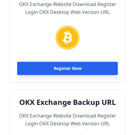
OKX Exchange Website Download Register
Login OKX Desktop Web Version URL
Register Now
OKX Exchange Backup URL
OKX Exchange Website Download Register
Login OKX Desktop Web Version URL