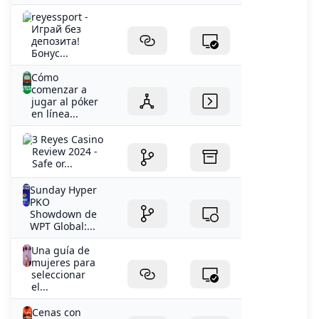
reyessport -
Играй без
депозита!
Бонус...
Cómo
comenzar a
jugar al póker
en línea...
3 Reyes Casino
Review 2024 -
Safe or...
Sunday Hyper
PKO
Showdown de
WPT Global:...
Una guía de
mujeres para
seleccionar
el...
Cenas con