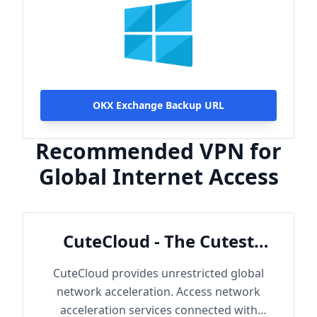
OKX Exchange Backup URL
Recommended VPN for
Global Internet Access
CuteCloud - The Cutest
Cloud
CuteCloud provides unrestricted global
network acceleration. Access network
acceleration services connected with