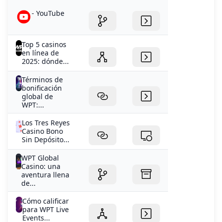
- YouTube
Top 5 casinos
en línea de
2025: dónde...
Términos de
bonificación
global de
WPT:...
Los Tres Reyes
Casino Bono
Sin Depósito...
WPT Global
Casino: una
aventura llena
de...
Cómo calificar
para WPT Live
Events...