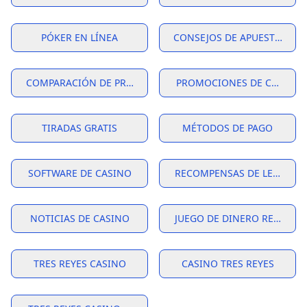
PÓKER EN LÍNEA
CONSEJOS DE APUESTAS
COMPARACIÓN DE PROBABILIDADES
PROMOCIONES DE CASINO
TIRADAS GRATIS
MÉTODOS DE PAGO
SOFTWARE DE CASINO
RECOMPENSAS DE LEALTAD
NOTICIAS DE CASINO
JUEGO DE DINERO REAL
TRES REYES CASINO
CASINO TRES REYES