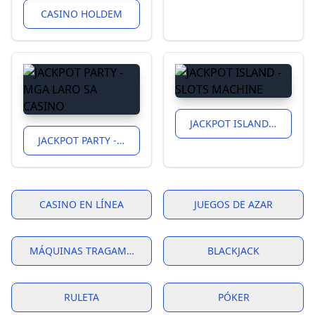
CASINO HOLDEM
JACKPOT ISLAND - SLOTS MACHINE
JACKPOT PARTY - MGA LARO SA CASINO
CASINO EN LÍNEA
JUEGOS DE AZAR
MÁQUINAS TRAGAMONEDAS
BLACKJACK
RULETA
PÓKER