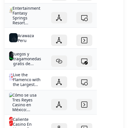
Entertainment
Fantasy
Springs
Resort...
Arawaza
Peru
Juegos y
tragamonedas
gratis de...
Live the
Flamenco with
the Largest...
Cómo se usa
Tres Reyes
Casino en
México:...
Caliente
Casino En