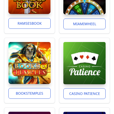
RAMSESBOOK
MIAMIWHEEL
BOOKSTEMPLES
CASINO PATIENCE