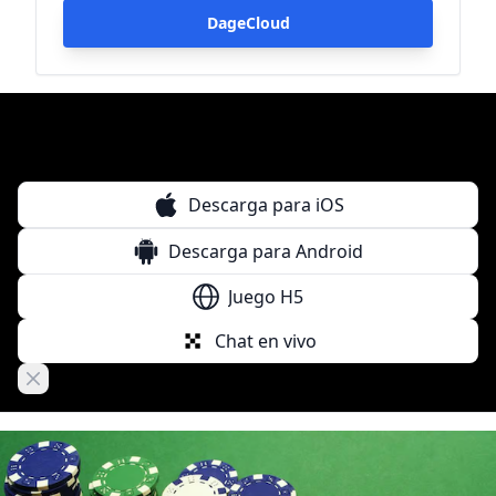
DageCloud
Descarga para iOS
Descarga para Android
Juego H5
Chat en vivo
Close banner