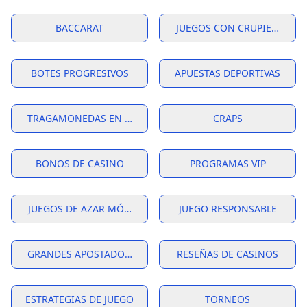
BACCARAT
JUEGOS CON CRUPIER EN V
BOTES PROGRESIVOS
APUESTAS DEPORTIVAS
TRAGAMONEDAS EN LÍNEA
CRAPS
BONOS DE CASINO
PROGRAMAS VIP
JUEGOS DE AZAR MÓVILES
JUEGO RESPONSABLE
GRANDES APOSTADORES
RESEÑAS DE CASINOS
ESTRATEGIAS DE JUEGO
TORNEOS